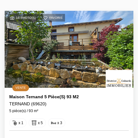
18 PHOTO(S)
FAVORIS
VENTE
Maison Ternand 5 Pièce(s) 93 M2
TERNAND (69620)
5 pièce(s) / 93 m²
x 1
x 5
x 3