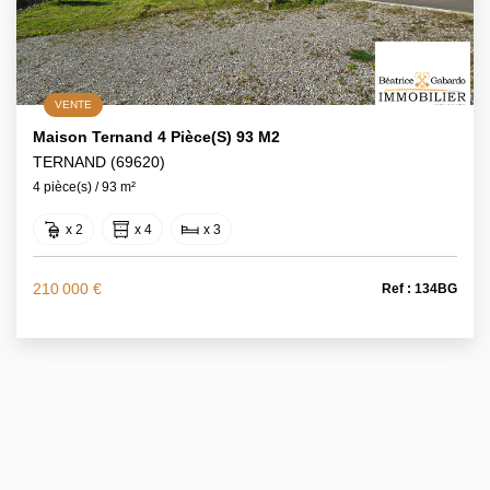
VENTE
Maison Ternand 4 Pièce(s) 93 M2
TERNAND (69620)
4 pièce(s) / 93 m²
x 2
x 4
x 3
210 000 €
Ref : 134BG