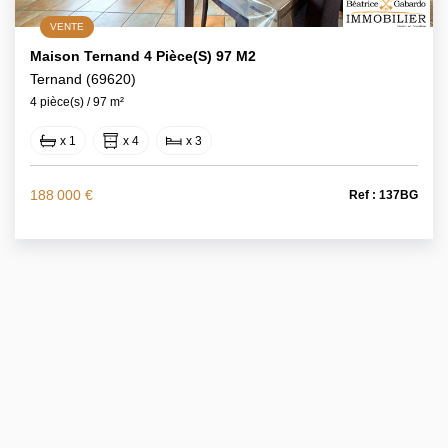
VENTE
Maison Ternand 4 Pièce(s) 97 M2
Ternand (69620)
4 pièce(s) / 97 m²
x 1
x 4
x 3
188 000 €
Ref : 137BG