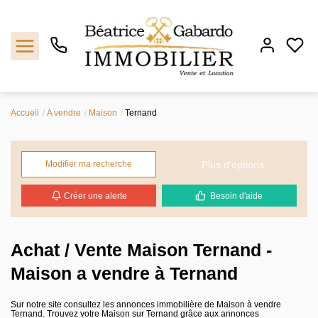
Accueil
A vendre
Maison
Ternand
Notre agence
Ventes
Plus d'options
Modifier ma recherche
Créer une alerte
Besoin d'aide
Locations
Estimation
Achat / Vente Maison Ternand -
Maison a vendre à Ternand
Biens vendus
Sur notre site consultez les annonces immobilière de Maison à vendre
Contact
Ternand. Trouvez votre Maison sur Ternand grâce aux annonces