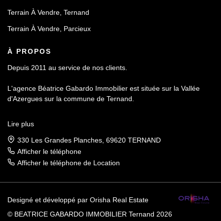
Terrain À Vendre, Ternand
Terrain À Vendre, Parcieux
À PROPOS
Depuis 2011 au service de nos clients.
L'agence Béatrice Gabardo Immobilier est située sur la Vallée
d'Azergues sur la commune de Ternand.
Forte d'une connaissance pointue du secteur et de ses acteurs
Lire plus
elle vous accompagnera de A à Z dans votre projet immobilier.
330 Les Grandes Planches, 69620 TERNAND
Une agence de proximité et intimiste qui vous offrira les meilleurs
Afficher le téléphone
services personnalisés.
Afficher le téléphone de Location
Designé et développé par Orisha Real Estate
© BEATRICE GABARDO IMMOBILIER Ternand 2026