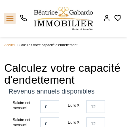
Accueil
Calculez votre capacité d'endettement
Notre agence
Calculez votre capacité
Ventes
d'endettement
Locations
Revenus annuels disponibles
Estimation
Salaire net
Euro
X
mensuel
Biens vendus
Salaire net
Euro
X
Contact
mensuel