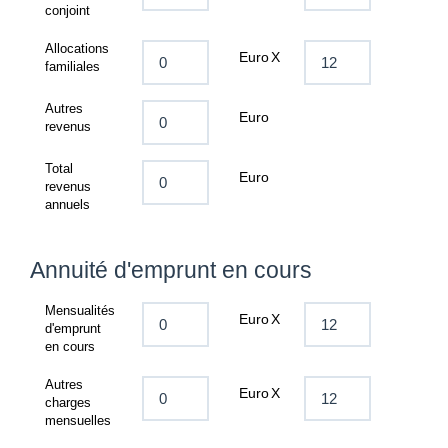
conjoint
Allocations
Euro
X
familiales
Autres
Euro
revenus
Total
Euro
revenus
annuels
Annuité d'emprunt en cours
Mensualités
Euro
X
d'emprunt
en cours
Autres
Euro
X
charges
mensuelles