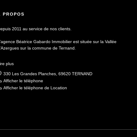
À PROPOS
epuis 2011 au service de nos clients.
'agence Béatrice Gabardo Immobilier est située sur la Vallée
'Azergues sur la commune de Ternand.
orte d'une connaissance pointue du secteur et de ses acteurs
ire plus
lle vous accompagnera de A à Z dans votre projet immobilier.
330 Les Grandes Planches, 69620 TERNAND
ne agence de proximité et intimiste qui vous offrira les
Afficher le téléphone
eilleurs services personnalisés.
Afficher le téléphone de Location