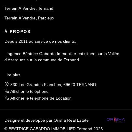
Terrain À Vendre, Ternand
Terrain À Vendre, Parcieux
À PROPOS
Depuis 2011 au service de nos clients.
L'agence Béatrice Gabardo Immobilier est située sur la Vallée
d'Azergues sur la commune de Ternand.
Forte d'une connaissance pointue du secteur et de ses acteurs
Lire plus
elle vous accompagnera de A à Z dans votre projet immobilier.
330 Les Grandes Planches, 69620 TERNAND
Une agence de proximité et intimiste qui vous offrira les meilleurs
Afficher le téléphone
services personnalisés.
Afficher le téléphone de Location
Designé et développé par Orisha Real Estate
© BEATRICE GABARDO IMMOBILIER Ternand 2026