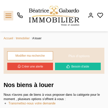
Accueil
Immobilier
A louer
Notre agence
Ventes
Plus d'options
Modifier ma recherche
Créer une alerte
Besoin d'aide
Locations
Estimation
Nos biens à louer
Biens vendus
Nous n'avons pas de biens à vous proposer dans la catégorie pour le
moment , plusieurs options s'offrent à vous :
Transmettez-nous votre demande
Contact